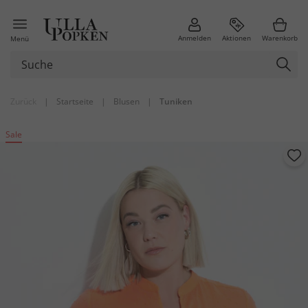
Anmelden
Aktionen
Warenkorb
Menü
Zurück
|
Startseite
|
Blusen
|
Tuniken
Sale