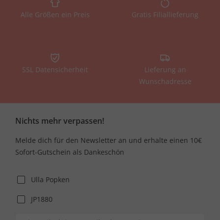
Alle Größen ein Preis
Gratis Filiallieferung
SSL Datensicherheit
Lieferung an
Wunschadresse
Nichts mehr verpassen!
Melde dich für den Newsletter an und erhalte einen 10€
Sofort-Gutschein als Dankeschön
Ulla Popken
JP1880