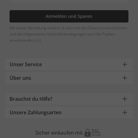
Anmelden und Sparen
Mit deiner Bestellung erklärst du dich mit den Datenschutzrichtlinien
und den Allgemeinen Geschäftsbedingungen von Ulla Popken
einverstanden.
[+]
Unser Service
Über uns
Brauchst du Hilfe?
Unsere Zahlungsarten
Sicher einkaufen mit