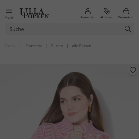
Anmelden
Aktionen
Warenkorb
Menü
Zurück
|
Startseite
|
Blusen
|
alle Blusen