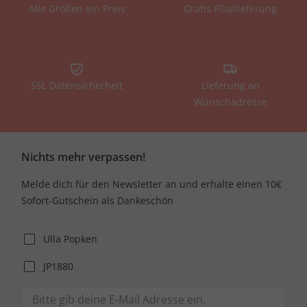
Alle Größen ein Preis
Gratis Filiallieferung
SSL Datensicherheit
Lieferung an
Wunschadresse
Nichts mehr verpassen!
Melde dich für den Newsletter an und erhalte einen 10€
Sofort-Gutschein als Dankeschön
Ulla Popken
JP1880