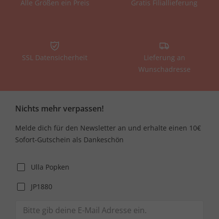
Alle Größen ein Preis
Gratis Filiallieferung
SSL Datensicherheit
Lieferung an
Wunschadresse
Nichts mehr verpassen!
Melde dich für den Newsletter an und erhalte einen 10€
Sofort-Gutschein als Dankeschön
Ulla Popken
JP1880