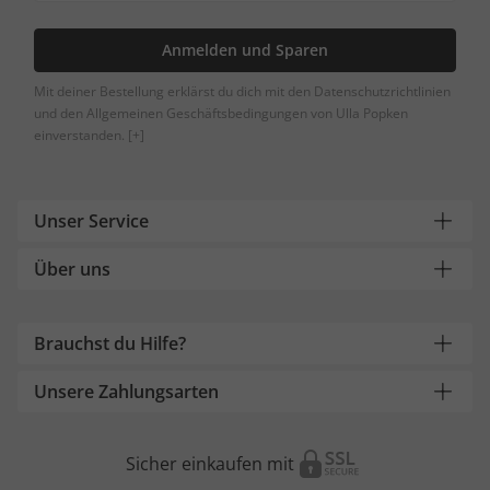
Anmelden und Sparen
Mit deiner Bestellung erklärst du dich mit den Datenschutzrichtlinien
und den Allgemeinen Geschäftsbedingungen von Ulla Popken
einverstanden.
[+]
Unser Service
Über uns
Brauchst du Hilfe?
Unsere Zahlungsarten
Sicher einkaufen mit