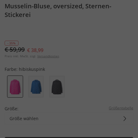
Musselin-Bluse, oversized, Sternen-
Stickerei
- 35%
€ 59,99
€ 38,99
Preis inkl. MwSt. zzgl.
Versandkosten
Farbe:
hibiskuspink
Größentabelle
Größe:
Größe wählen