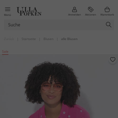
Anmelden
Aktionen
Warenkorb
Menü
Zurück
|
Startseite
|
Blusen
|
alle Blusen
Sale