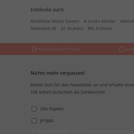
Entdecke auch
Ärmellose Weste Damen
A Linien Kleider
Abend
Badekleid 48
32 34 Jeans
8XL Pullover
Alle Größen ein Preis
Grat
Nichts mehr verpassen!
Melde dich für den Newsletter an und erhalte eine
10€ Sofort-Gutschein als Dankeschön
Ulla Popken
JP1880