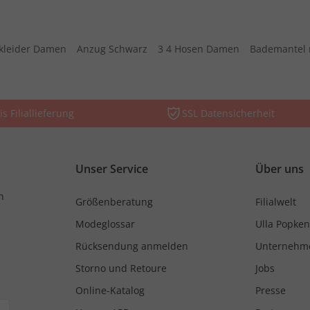
kleider Damen
Anzug Schwarz
3 4 Hosen Damen
Bademantel 
is Filiallieferung
SSL Datensicherheit
Unser Service
Über uns
n
Größenberatung
Filialwelt
Modeglossar
Ulla Popken
Rücksendung anmelden
Unternehm
Storno und Retoure
Jobs
Online-Katalog
Presse