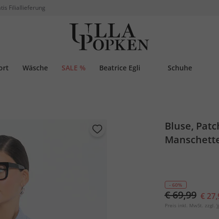
tis Filiallieferung
ort
Wäsche
SALE %
Beatrice Egli
Schuhe
Bluse, Pat
Manschett
- 60%
€ 69,99
€ 27,
Preis inkl. MwSt. zzgl.
V