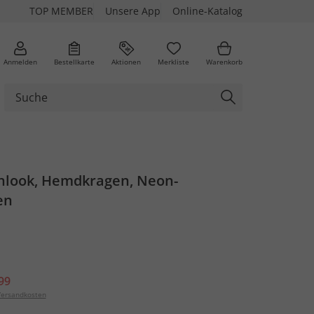
TOP MEMBER
Unsere App
Online-Katalog
Anmelden
Bestellkarte
Aktionen
Merkliste
Warenkorb
chlook, Hemdkragen, Neon-
en
99
ersandkosten