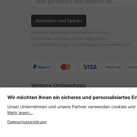
Anmelden und Sparen
Mit deiner Bestellung erklärst du dich mit den
Datenschutzrichtlinien und den Allgemeinen
Geschäftsbedingungen von Ulla Popken einverstanden.
[+]
Rechnung
Nach
Weitere Onlineshops
Österreich
Datenschutz
AGB
Widerruf erklären
Lie