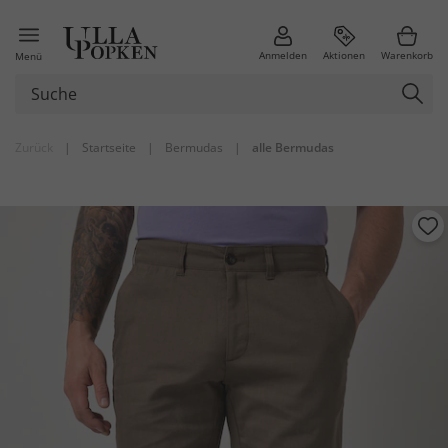
Anmelden
Aktionen
Warenkorb
Menü
Zurück
|
Startseite
|
Bermudas
|
alle Bermudas