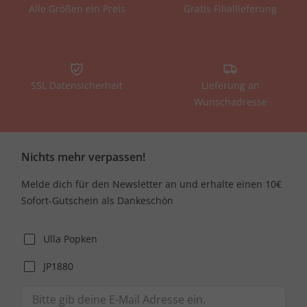
Alle Größen ein Preis
Gratis Filiallieferung
SSL Datensicherheit
Lieferung an
Wunschadresse
Nichts mehr verpassen!
Melde dich für den Newsletter an und erhalte einen 10€
Sofort-Gutschein als Dankeschön
Ulla Popken
JP1880