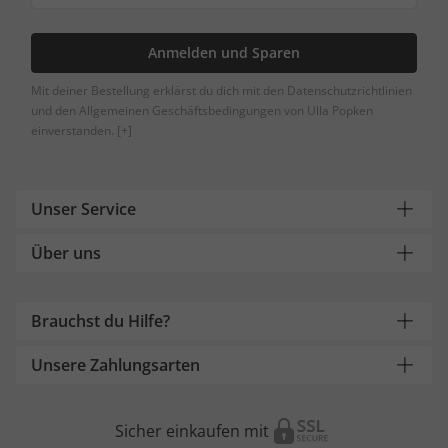
Anmelden und Sparen
Mit deiner Bestellung erklärst du dich mit den Datenschutzrichtlinien
und den Allgemeinen Geschäftsbedingungen von Ulla Popken
einverstanden.
[+]
Unser Service
Über uns
Brauchst du Hilfe?
Unsere Zahlungsarten
Sicher einkaufen mit