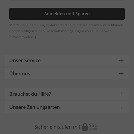
Anmelden und Sparen
Mit deiner Bestellung erklärst du dich mit den Datenschutzrichtlinien
und den Allgemeinen Geschäftsbedingungen von Ulla Popken
einverstanden.
[+]
Unser Service
Über uns
Brauchst du Hilfe?
Unsere Zahlungsarten
Sicher einkaufen mit