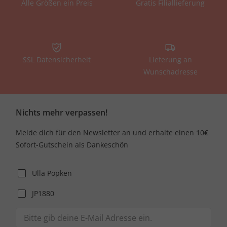
Alle Größen ein Preis
Gratis Filiallieferung
SSL Datensicherheit
Lieferung an
Wunschadresse
Nichts mehr verpassen!
Melde dich für den Newsletter an und erhalte einen 10€
Sofort-Gutschein als Dankeschön
Ulla Popken
JP1880