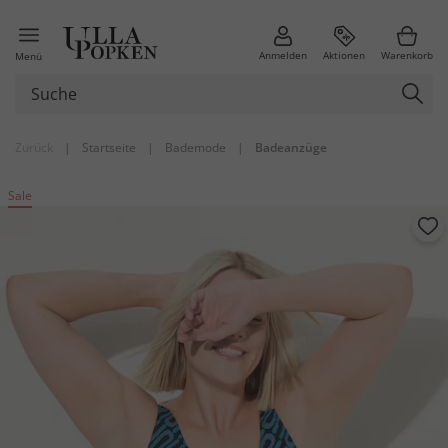
Anmelden
Aktionen
Warenkorb
Menü
Zurück
|
Startseite
|
Bademode
|
Badeanzüge
Sale