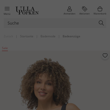
Anmelden
Aktionen
Warenkorb
Menü
Zurück
|
Startseite
|
Bademode
|
Badeanzüge
Sale