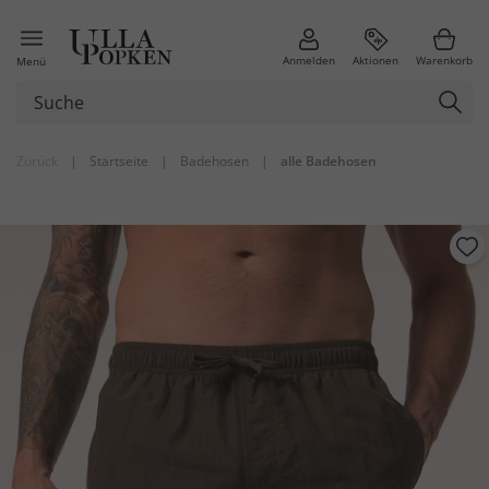
Anmelden
Aktionen
Warenkorb
Menü
Zurück
|
Startseite
|
Badehosen
|
alle Badehosen