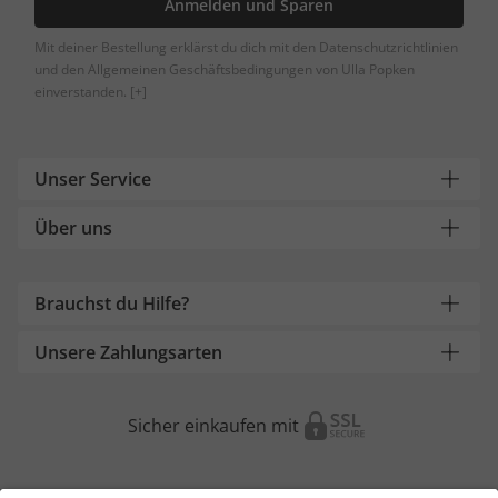
Anmelden und Sparen
Mit deiner Bestellung erklärst du dich mit den Datenschutzrichtlinien
und den Allgemeinen Geschäftsbedingungen von Ulla Popken
einverstanden.
[+]
Unser Service
Über uns
Brauchst du Hilfe?
Unsere Zahlungsarten
Sicher einkaufen mit