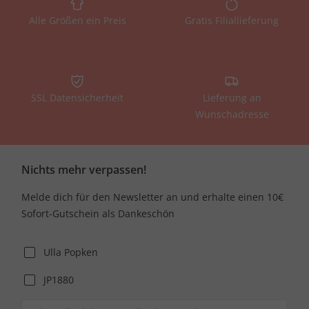
Alle Größen ein Preis
Gratis Filiallieferung
SSL Datensicherheit
Lieferung an
Wunschadresse
Nichts mehr verpassen!
Melde dich für den Newsletter an und erhalte einen 10€
Sofort-Gutschein als Dankeschön
Ulla Popken
JP1880