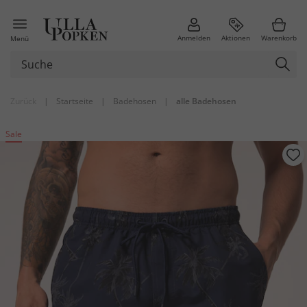
Anmelden
Aktionen
Warenkorb
Menü
Zurück
|
Startseite
|
Badehosen
|
alle Badehosen
Sale