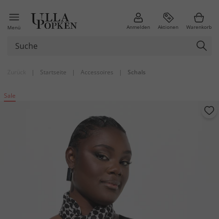
Anmelden
Aktionen
Warenkorb
Menü
Zurück
|
Startseite
|
Accessoires
|
Schals
Sale