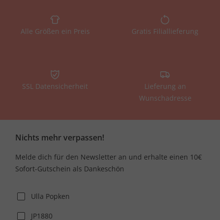
Alle Größen ein Preis
Gratis Filiallieferung
SSL Datensicherheit
Lieferung an
Wunschadresse
Nichts mehr verpassen!
Melde dich für den Newsletter an und erhalte einen 10€
Sofort-Gutschein als Dankeschön
Ulla Popken
JP1880