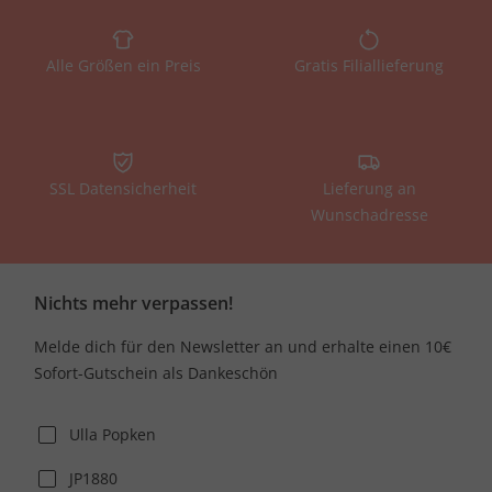
Alle Größen ein Preis
Gratis Filiallieferung
SSL Datensicherheit
Lieferung an
Wunschadresse
Nichts mehr verpassen!
Melde dich für den Newsletter an und erhalte einen 10€
Sofort-Gutschein als Dankeschön
Ulla Popken
JP1880