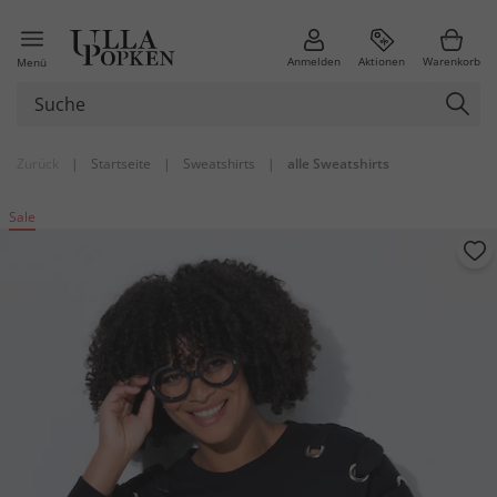
Anmelden
Aktionen
Warenkorb
Menü
Zurück
|
Startseite
|
Sweatshirts
|
alle Sweatshirts
Sale