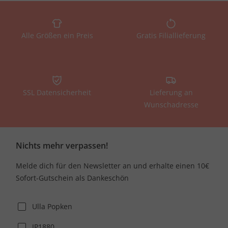
Alle Größen ein Preis
Gratis Filiallieferung
SSL Datensicherheit
Lieferung an
Wunschadresse
Nichts mehr verpassen!
Melde dich für den Newsletter an und erhalte einen 10€
Sofort-Gutschein als Dankeschön
Ulla Popken
JP1880