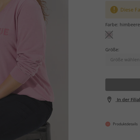
Diese Fa
Farbe:
himbeere
Größe:
Größe wählen
In der Fili
Produktdetails