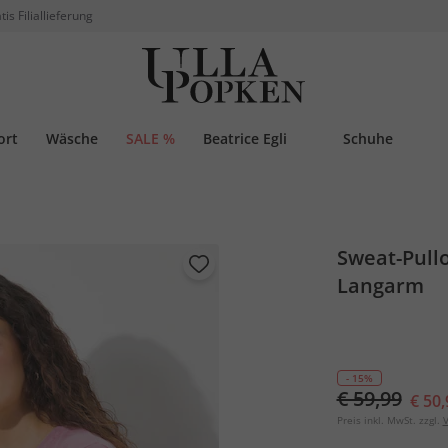
tis Filiallieferung
ort
Wäsche
SALE %
Beatrice Egli
Schuhe
Sweat-Pullo
Langarm
- 15%
€ 59,99
€ 50,
Preis inkl. MwSt. zzgl.
V