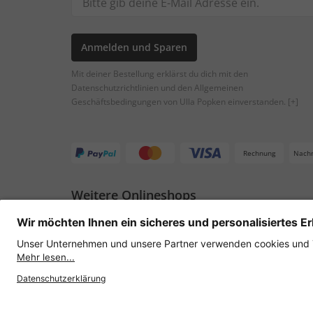
Anmelden und Sparen
Mit deiner Bestellung erklärst du dich mit den
Datenschutzrichtlinien und den Allgemeinen
Geschäftsbedingungen von Ulla Popken einverstanden.
[+]
Rechnung
Nach
Weitere Onlineshops
Österreich
Datenschutz
AGB
Widerruf erklären
Lie