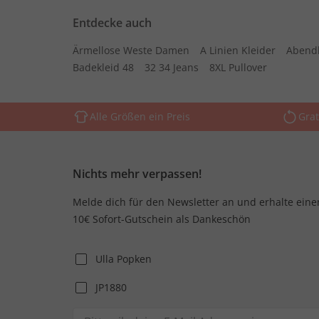
Entdecke auch
Ärmellose Weste Damen
A Linien Kleider
Abend
Badekleid 48
32 34 Jeans
8XL Pullover
Alle Größen ein Preis
Grat
Nichts mehr verpassen!
Melde dich für den Newsletter an und erhalte eine
10€ Sofort-Gutschein als Dankeschön
Ulla Popken
JP1880