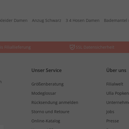
kleider Damen
Anzug Schwarz
3 4 Hosen Damen
Bademantel 
is Filiallieferung
SSL Datensicherheit
Unser Service
Über uns
n
Größenberatung
Filialwelt
Modeglossar
Ulla Popken
Rücksendung anmelden
Unternehm
Storno und Retoure
Jobs
Online-Katalog
Presse