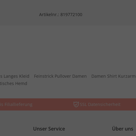
Artikelnr.:
819772100
s Langes Kleid
Feinstrick Pullover Damen
Damen Shirt Kurzarm
stisches Hemd
is Filiallieferung
SSL Datensicherheit
Unser Service
Über uns