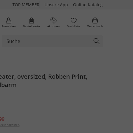
TOP MEMBER
Unsere App
Online-Katalog
Anmelden
Bestellkarte
Aktionen
Merkliste
Warenkorb
ater, oversized, Robben Print,
lbarm
99
ersandkosten