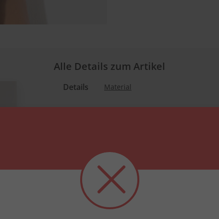
Alle Details zum Artikel
Details
Material
Informationen zum Produkt
hübsches Ringelmuster
entlastet angenehm
beugt müden und schweren Beinen vor
breites, extraweiches Bündchen
verstärkte Ferse
Ökotex Standard 10