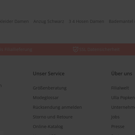
kleider Damen
Anzug Schwarz
3 4 Hosen Damen
Bademantel 
is Filiallieferung
SSL Datensicherheit
Unser Service
Über uns
n
Größenberatung
Filialwelt
Modeglossar
Ulla Popken
Rücksendung anmelden
Unternehm
Storno und Retoure
Jobs
Online-Katalog
Presse