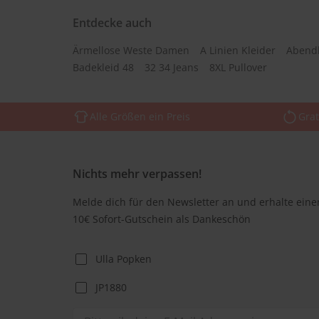
Entdecke auch
Ärmellose Weste Damen
A Linien Kleider
Abend
Badekleid 48
32 34 Jeans
8XL Pullover
Alle Größen ein Preis
Grat
Nichts mehr verpassen!
Melde dich für den Newsletter an und erhalte eine
10€ Sofort-Gutschein als Dankeschön
Ulla Popken
JP1880