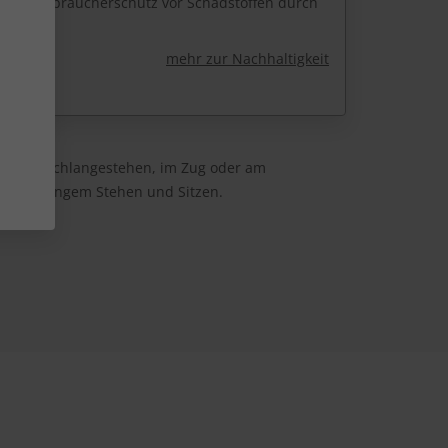
r den Verbraucherschutz vor Schadstoffen durch
g.
mehr zur Nachhaltigkeit
b beim Schlangestehen, im Zug oder am
eal bei langem Stehen und Sitzen.