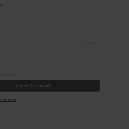
au
Größentabelle
3 Wochen
In den Warenkorb
ale finden