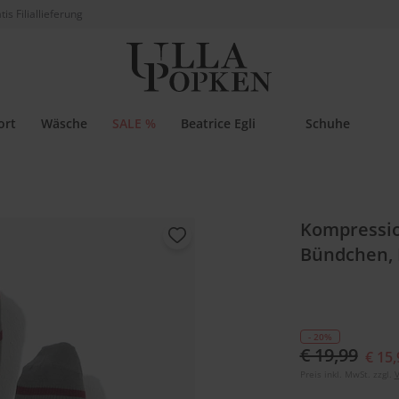
tis Filiallieferung
ort
Wäsche
SALE %
Beatrice Egli
Schuhe
Kompressio
Bündchen, 
- 20%
€ 19,99
€ 15,
Preis inkl. MwSt. zzgl.
V