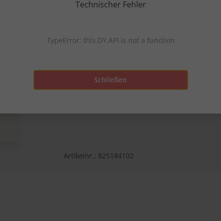
Ein Produktlabel fü
Technischer Fehler
unabhängige Prüfun
TypeError: this.DY.API is not a function
Schließen
Kompressions-Kniestrumpf mit Ringeln. Egal o
Schreibtisch – diese Stützkniestrümpfe sind id
Artikelnr.:
825184102