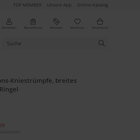
TOP MEMBER
Unsere App
Online-Katalog
Anmelden
Bestellkarte
Aktionen
Merkliste
Warenkorb
ns-Kniestrümpfe, breites
Ringel
99
ersandkosten