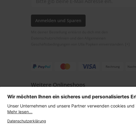
Anmelden und Sparen
Mit deiner Bestellung erklärst du dich mit den
Datenschutzrichtlinien und den Allgemeinen
Geschäftsbedingungen von Ulla Popken einverstanden.
[+]
Rechnung
Nach
Weitere Onlineshops
Österreich
Datenschutz
AGB
Widerruf erklären
Lie