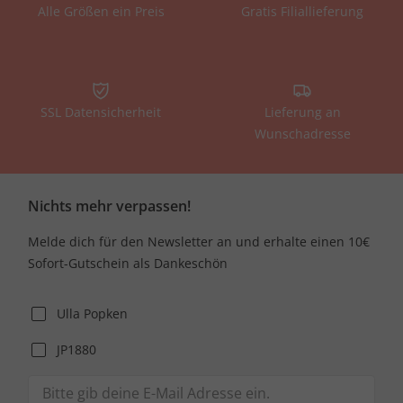
Alle Größen ein Preis
Gratis Filiallieferung
SSL Datensicherheit
Lieferung an
Wunschadresse
Nichts mehr verpassen!
Melde dich für den Newsletter an und erhalte einen 10€
Sofort-Gutschein als Dankeschön
Ulla Popken
JP1880