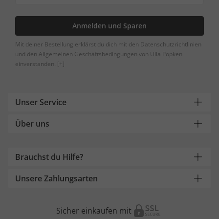
Anmelden und Sparen
Mit deiner Bestellung erklärst du dich mit den Datenschutzrichtlinien
und den Allgemeinen Geschäftsbedingungen von Ulla Popken
einverstanden.
[+]
Unser Service
Über uns
Brauchst du Hilfe?
Unsere Zahlungsarten
Sicher einkaufen mit