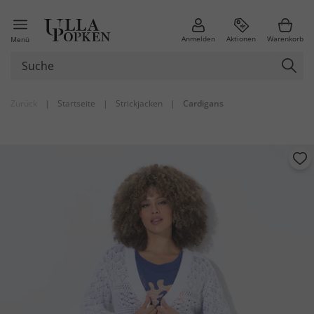
Anmelden
Aktionen
Warenkorb
Menü
Zurück
|
Startseite
|
Strickjacken
|
Cardigans