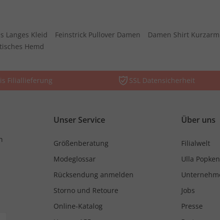
s Langes Kleid
Feinstrick Pullover Damen
Damen Shirt Kurzarm
stisches Hemd
is Filiallieferung
SSL Datensicherheit
Unser Service
Über uns
n
Größenberatung
Filialwelt
Modeglossar
Ulla Popken
Rücksendung anmelden
Unternehm
Storno und Retoure
Jobs
Online-Katalog
Presse