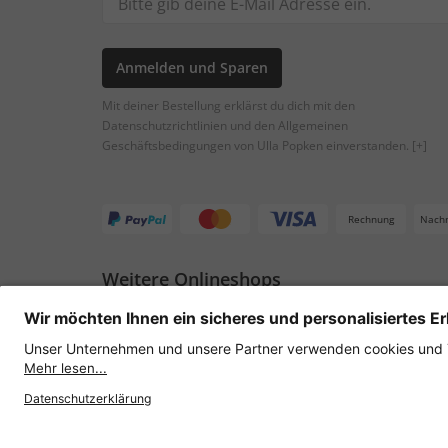
Anmelden und Sparen
Mit deiner Bestellung erklärst du dich mit den
Datenschutzrichtlinien und den Allgemeinen
Geschäftsbedingungen von Ulla Popken einverstanden.
[+]
Rechnung
Nach
Weitere Onlineshops
Österreich
Datenschutz
AGB
Widerruf erklären
Lie