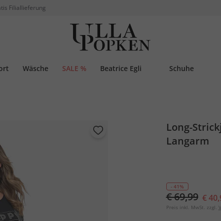
tis Filiallieferung
ort
Wäsche
SALE %
Beatrice Egli
Schuhe
Long-Strickj
Langarm
- 41%
€ 69,99
€ 40,
Preis inkl. MwSt. zzgl.
V