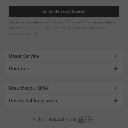
Anmelden und Sparen
Mit deiner Bestellung erklärst du dich mit den Datenschutzrichtlinien
und den Allgemeinen Geschäftsbedingungen von Ulla Popken
einverstanden.
[+]
Unser Service
Über uns
Brauchst du Hilfe?
Unsere Zahlungsarten
Sicher einkaufen mit