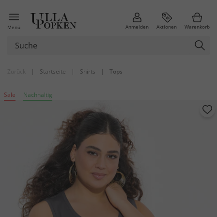
Anmelden
Aktionen
Warenkorb
Menü
Zurück
|
Startseite
|
Shirts
|
Tops
Sale
Nachhaltig