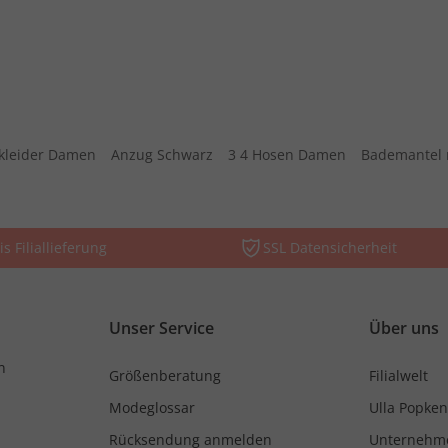
kleider Damen
Anzug Schwarz
3 4 Hosen Damen
Bademantel 
is Filiallieferung
SSL Datensicherheit
Unser Service
Über uns
n
Größenberatung
Filialwelt
Modeglossar
Ulla Popken
Rücksendung anmelden
Unternehm