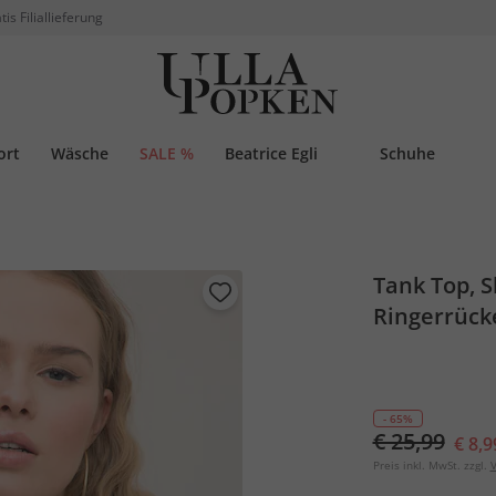
tis Filiallieferung
ort
Wäsche
SALE %
Beatrice Egli
Schuhe
Tank Top, Sl
Ringerrück
- 65%
€ 25,99
€ 8,9
Preis inkl. MwSt. zzgl.
V