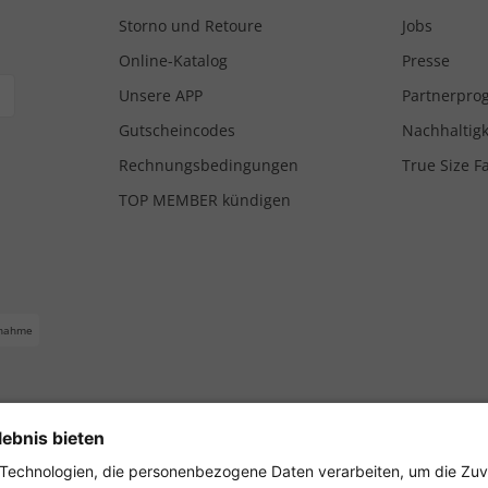
Storno und Retoure
Jobs
Online-Katalog
Presse
Unsere APP
Partnerpr
Gutscheincodes
Nachhaltigk
Rechnungsbedingungen
True Size F
TOP MEMBER kündigen
nahme