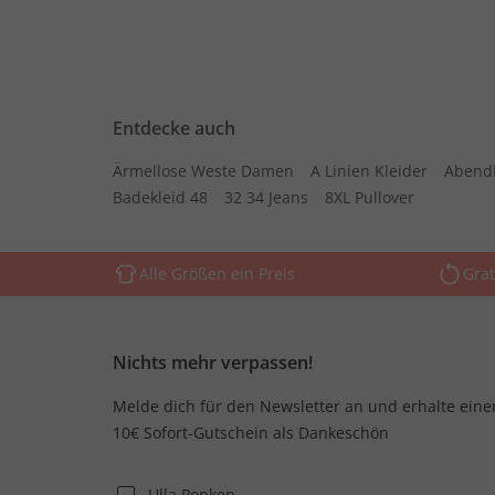
Entdecke auch
Ärmellose Weste Damen
A Linien Kleider
Abend
Badekleid 48
32 34 Jeans
8XL Pullover
Alle Größen ein Preis
Grat
Nichts mehr verpassen!
Melde dich für den Newsletter an und erhalte eine
10€ Sofort-Gutschein als Dankeschön
Ulla Popken