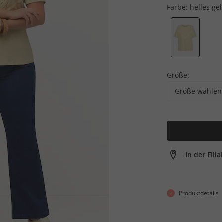
Farbe:
helles ge
Größe:
Größe wählen
In der Fili
Produktdetails