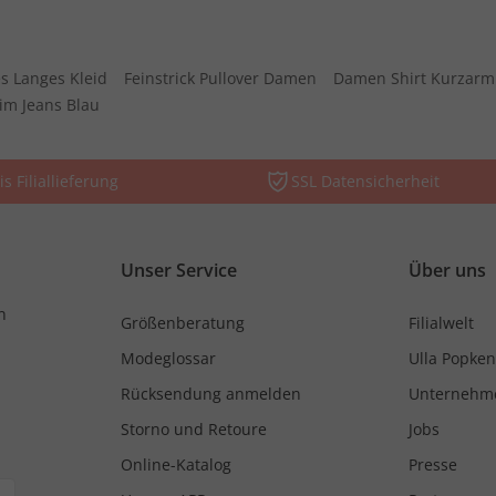
s Langes Kleid
Feinstrick Pullover Damen
Damen Shirt Kurzarm
im Jeans Blau
is Filiallieferung
SSL Datensicherheit
Unser Service
Über uns
n
Größenberatung
Filialwelt
Modeglossar
Ulla Popken
Rücksendung anmelden
Unternehm
Storno und Retoure
Jobs
Online-Katalog
Presse