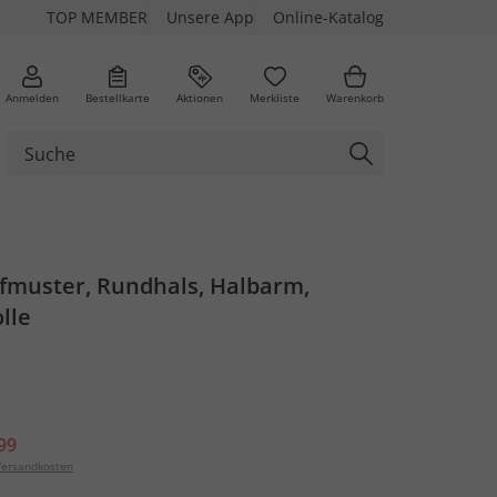
TOP MEMBER
Unsere App
Online-Katalog
Anmelden
Bestellkarte
Aktionen
Merkliste
Warenkorb
pfmuster, Rundhals, Halbarm,
lle
99
ersandkosten