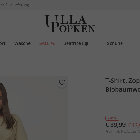
tis Filiallieferung
ort
Wäsche
SALE %
Beatrice Egli
Schuhe
T-Shirt, Zo
Biobaumwo
- 65%
€ 39,99
€ 13,
Preis inkl. MwSt. zzgl.
V