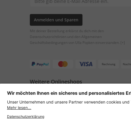
Anmelden und Sparen
Mit deiner Bestellung erklärst du dich mit den
Datenschutzrichtlinien und den Allgemeinen
Geschäftsbedingungen von Ulla Popken einverstanden.
[+]
Rechnung
Nach
Weitere Onlineshops
Österreich
Datenschutz
AGB
Widerruf erklären
Lie