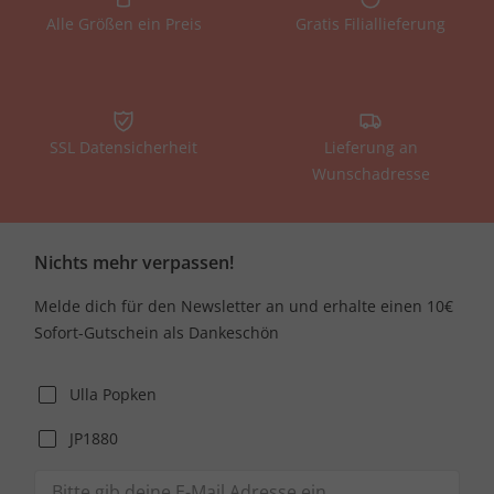
Alle Größen ein Preis
Gratis Filiallieferung
SSL Datensicherheit
Lieferung an
Wunschadresse
Nichts mehr verpassen!
Melde dich für den Newsletter an und erhalte einen 10€
Sofort-Gutschein als Dankeschön
Ulla Popken
JP1880