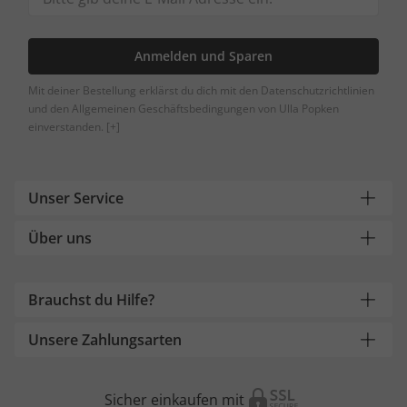
Anmelden und Sparen
Mit deiner Bestellung erklärst du dich mit den Datenschutzrichtlinien
und den Allgemeinen Geschäftsbedingungen von Ulla Popken
einverstanden.
[+]
Unser Service
Über uns
Brauchst du Hilfe?
Unsere Zahlungsarten
Sicher einkaufen mit