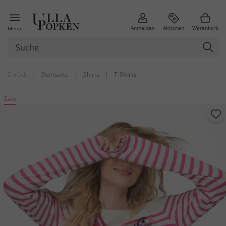
Anmelden
Aktionen
Warenkorb
Menü
Zurück
|
Startseite
|
Shirts
|
T-Shirts
Sale