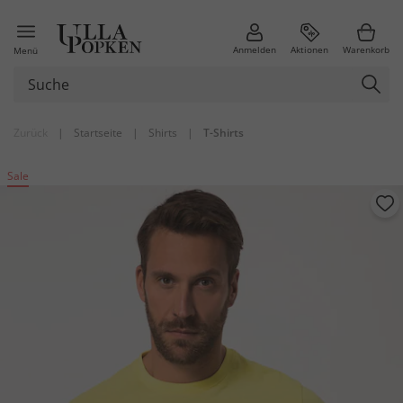
Anmelden
Aktionen
Warenkorb
Menü
Zurück
|
Startseite
|
Shirts
|
T-Shirts
Sale