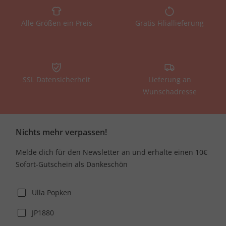
Alle Größen ein Preis
Gratis Filiallieferung
SSL Datensicherheit
Lieferung an
Wunschadresse
Nichts mehr verpassen!
Melde dich für den Newsletter an und erhalte einen 10€
Sofort-Gutschein als Dankeschön
Ulla Popken
JP1880