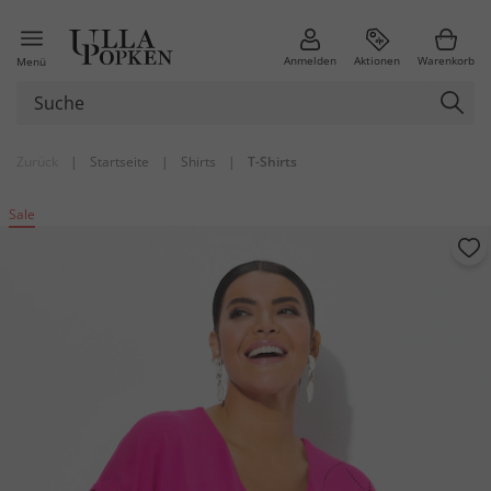
Anmelden
Aktionen
Warenkorb
Menü
Zurück
|
Startseite
|
Shirts
|
T-Shirts
Sale