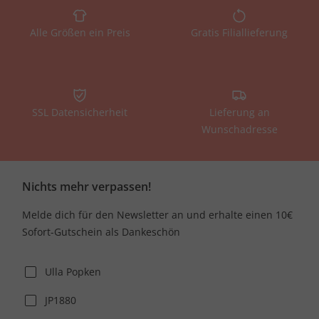
Alle Größen ein Preis
Gratis Filiallieferung
SSL Datensicherheit
Lieferung an
Wunschadresse
Nichts mehr verpassen!
Melde dich für den Newsletter an und erhalte einen 10€
Sofort-Gutschein als Dankeschön
Ulla Popken
JP1880