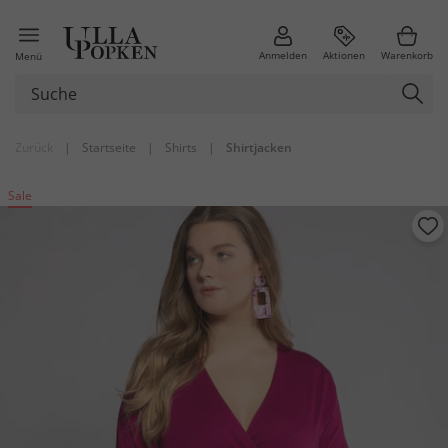
Anmelden
Aktionen
Warenkorb
Menü
Zurück
|
Startseite
|
Shirts
|
Shirtjacken
Sale