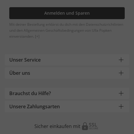
Anmelden und Sparen
Mit deiner Bestellung erklärst du dich mit den Datenschutzrichtlinien
und den Allgemeinen Geschäftsbedingungen von Ulla Popken
einverstanden.
[+]
Unser Service
Über uns
Brauchst du Hilfe?
Unsere Zahlungsarten
Sicher einkaufen mit