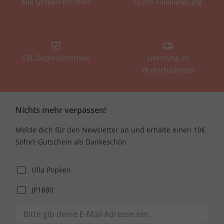
Alle Größen ein Preis
Gratis Filiallieferung
SSL Datensicherheit
Lieferung an
Wunschadresse
Nichts mehr verpassen!
Melde dich für den Newsletter an und erhalte einen 10€
Sofort-Gutschein als Dankeschön
Ulla Popken
JP1880