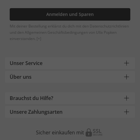
Anmelden und Sparen
Mit deiner Bestellung erklärst du dich mit den Datenschutzrichtlinien
und den Allgemeinen Geschäftsbedingungen von Ulla Popken
einverstanden.
[+]
Unser Service
Über uns
Brauchst du Hilfe?
Unsere Zahlungsarten
Sicher einkaufen mit