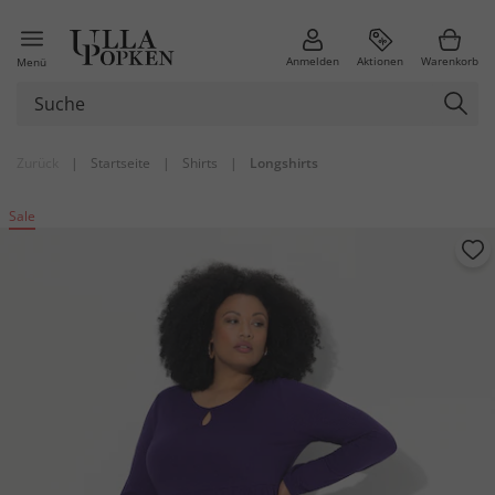
Anmelden
Aktionen
Warenkorb
Menü
Zurück
|
Startseite
|
Shirts
|
Longshirts
Sale