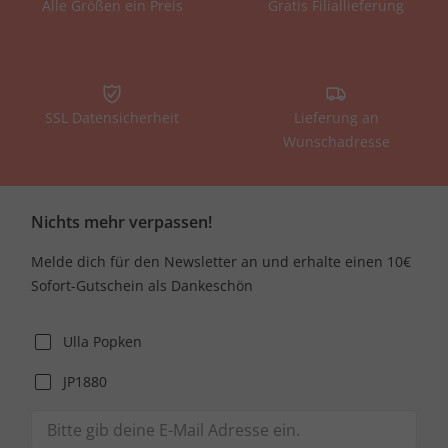
Alle Größen ein Preis
Gratis Filiallieferung
SSL Datensicherheit
Lieferung an
Wunschadresse
Nichts mehr verpassen!
Melde dich für den Newsletter an und erhalte einen 10€
Sofort-Gutschein als Dankeschön
Ulla Popken
JP1880