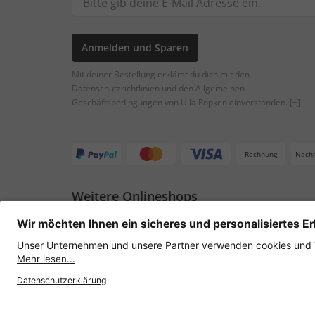
Anmelden und Sparen
Mit deiner Bestellung erklärst du dich mit den
Datenschutzrichtlinien und den Allgemeinen
Geschäftsbedingungen von Ulla Popken einverstanden.
[+]
Rechnung
Nach
Weitere Onlineshops
Österreich
Datenschutz
AGB
Widerruf erklären
Lie