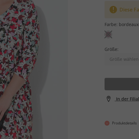
Diese Fa
Farbe:
bordeaux
Größe:
Größe wählen
In der Fili
Produktdetails