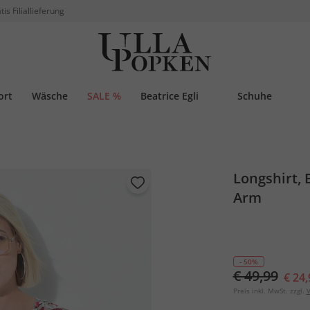
tis Filiallieferung
ort
Wäsche
SALE %
Beatrice Egli
Schuhe
Longshirt, B
Arm
- 50%
€ 49,99
€ 24,
Preis inkl. MwSt. zzgl.
V