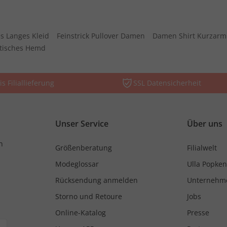
s Langes Kleid
Feinstrick Pullover Damen
Damen Shirt Kurzarm
stisches Hemd
is Filiallieferung
SSL Datensicherheit
Unser Service
Über uns
n
Größenberatung
Filialwelt
Modeglossar
Ulla Popken
Rücksendung anmelden
Unternehm
Storno und Retoure
Jobs
Online-Katalog
Presse