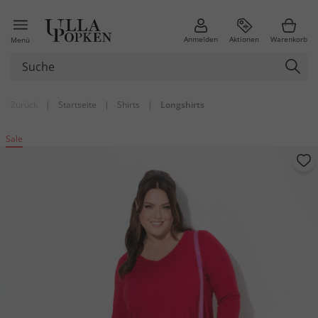
Anmelden
Aktionen
Warenkorb
Menü
Zurück
|
Startseite
|
Shirts
|
Longshirts
Sale