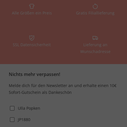
Alle Größen ein Preis
Gratis Filiallieferung
SSL Datensicherheit
Lieferung an
Wunschadresse
Nichts mehr verpassen!
Melde dich für den Newsletter an und erhalte einen 10€
Sofort-Gutschein als Dankeschön
Ulla Popken
JP1880