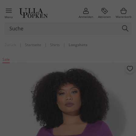
Anmelden
Aktionen
Warenkorb
Menü
Zurück
|
Startseite
|
Shirts
|
Longshirts
Sale