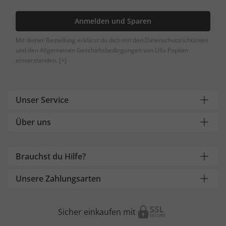
Anmelden und Sparen
Mit deiner Bestellung erklärst du dich mit den Datenschutzrichtlinien
und den Allgemeinen Geschäftsbedingungen von Ulla Popken
einverstanden.
[+]
Unser Service
Über uns
Brauchst du Hilfe?
Unsere Zahlungsarten
Sicher einkaufen mit