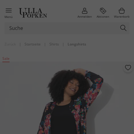
Anmelden
Aktionen
Warenkorb
Menü
Zurück
|
Startseite
|
Shirts
|
Longshirts
Sale