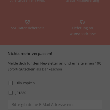
Alle Größen ein Preis
Gratis Filiallieferung
SSL Datensicherheit
Lieferung an
Wunschadresse
Nichts mehr verpassen!
Melde dich für den Newsletter an und erhalte einen 10€
Sofort-Gutschein als Dankeschön
Ulla Popken
JP1880