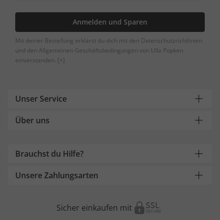
Anmelden und Sparen
Mit deiner Bestellung erklärst du dich mit den Datenschutzrichtlinien
und den Allgemeinen Geschäftsbedingungen von Ulla Popken
einverstanden.
[+]
Unser Service
Über uns
Brauchst du Hilfe?
Unsere Zahlungsarten
Sicher einkaufen mit