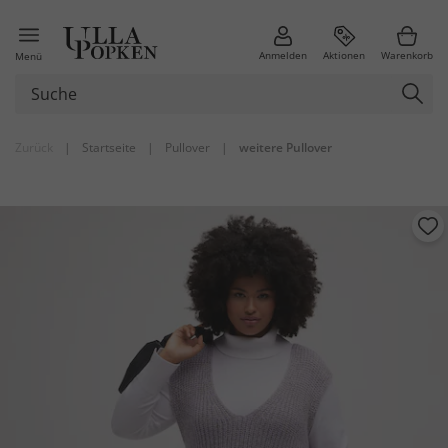
Anmelden
Aktionen
Warenkorb
Menü
Zurück
|
Startseite
|
Pullover
|
weitere Pullover