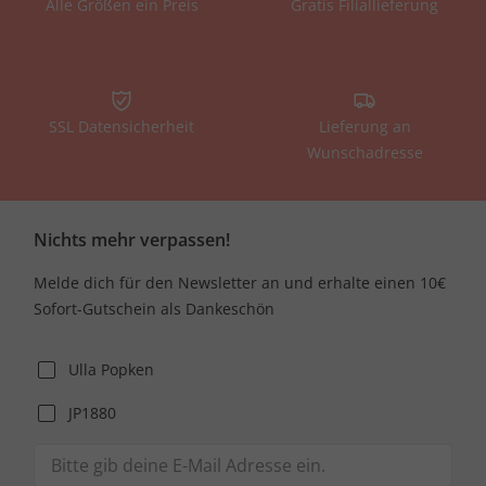
Alle Größen ein Preis
Gratis Filiallieferung
SSL Datensicherheit
Lieferung an
Wunschadresse
Nichts mehr verpassen!
Melde dich für den Newsletter an und erhalte einen 10€
Sofort-Gutschein als Dankeschön
Ulla Popken
JP1880