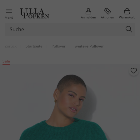
Anmelden
Aktionen
Warenkorb
Menü
Zurück
|
Startseite
|
Pullover
|
weitere Pullover
Sale