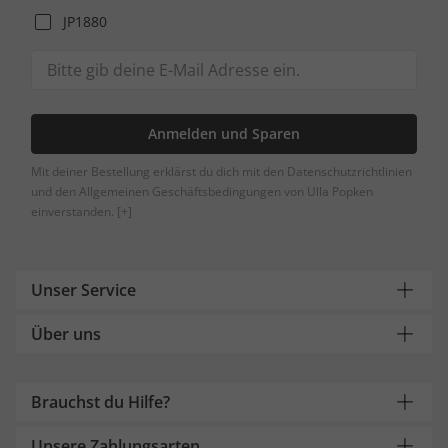
JP1880
Anmelden und Sparen
Mit deiner Bestellung erklärst du dich mit den Datenschutzrichtlinien
und den Allgemeinen Geschäftsbedingungen von Ulla Popken
einverstanden.
[+]
Unser Service
Über uns
Brauchst du Hilfe?
Unsere Zahlungsarten