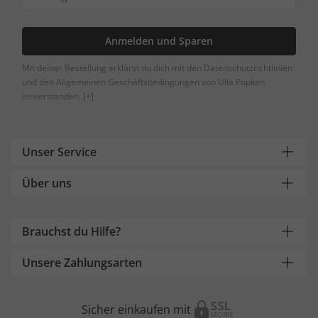
Anmelden und Sparen
Mit deiner Bestellung erklärst du dich mit den Datenschutzrichtlinien
und den Allgemeinen Geschäftsbedingungen von Ulla Popken
einverstanden.
[+]
Unser Service
Über uns
Brauchst du Hilfe?
Unsere Zahlungsarten
Sicher einkaufen mit