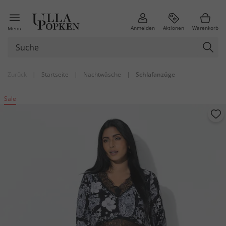
Anmelden
Aktionen
Warenkorb
Menü
Zurück
|
Startseite
|
Nachtwäsche
|
Schlafanzüge
Sale