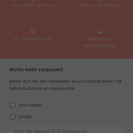
Alle Größen ein Preis
Gratis Filiallieferung
SSL Datensicherheit
Lieferung an
Wunschadresse
Nichts mehr verpassen!
Melde dich für den Newsletter an und erhalte einen 10€
Sofort-Gutschein als Dankeschön
Ulla Popken
JP1880