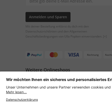
Anmelden und Sparen
Mit deiner Bestellung erklärst du dich mit den
Datenschutzrichtlinien und den Allgemeinen
Geschäftsbedingungen von Ulla Popken einverstanden.
[+]
Rechnung
Nach
Weitere Onlineshops
Österreich
Datenschutz
AGB
Widerruf erklären
Lie