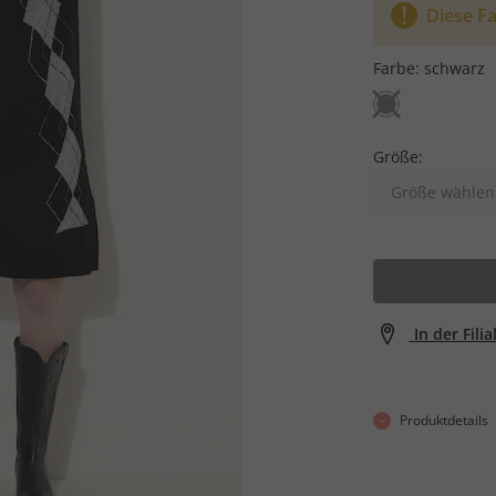
Diese Fa
Farbe:
schwarz
Größe:
Größe wählen
In der Fili
Produktdetails