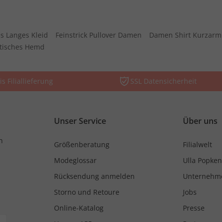
s Langes Kleid
Feinstrick Pullover Damen
Damen Shirt Kurzarm
stisches Hemd
is Filiallieferung
SSL Datensicherheit
Unser Service
Über uns
n
Größenberatung
Filialwelt
Modeglossar
Ulla Popken
Rücksendung anmelden
Unternehm
Storno und Retoure
Jobs
Online-Katalog
Presse