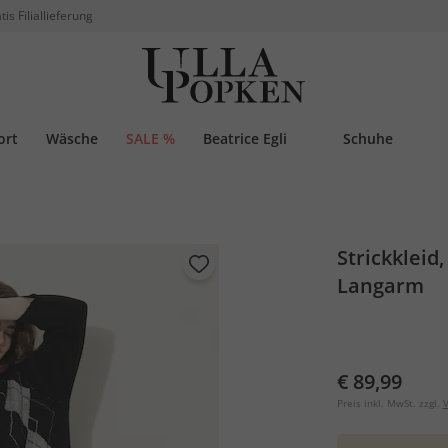
tis Filiallieferung
ort
Wäsche
SALE %
Beatrice Egli
Schuhe
Strickkleid
Langarm
€ 89,99
Preis inkl. MwSt. zzgl.
V