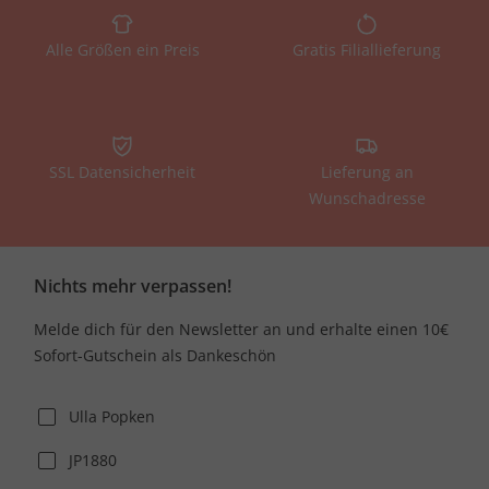
Alle Größen ein Preis
Gratis Filiallieferung
SSL Datensicherheit
Lieferung an
Wunschadresse
Nichts mehr verpassen!
Melde dich für den Newsletter an und erhalte einen 10€
Sofort-Gutschein als Dankeschön
Ulla Popken
JP1880