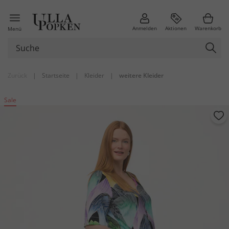
Anmelden
Aktionen
Warenkorb
Menü
Zurück
|
Startseite
|
Kleider
|
weitere Kleider
Sale