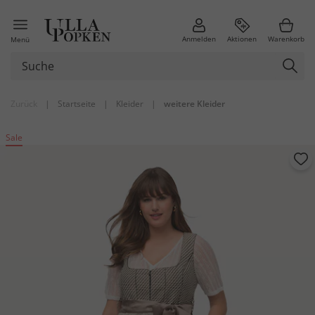
Anmelden
Aktionen
Warenkorb
Menü
Zurück
|
Startseite
|
Kleider
|
weitere Kleider
Sale