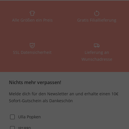
Alle Größen ein Preis
Gratis Filiallieferung
SSL Datensicherheit
Lieferung an
Wunschadresse
Nichts mehr verpassen!
Melde dich für den Newsletter an und erhalte einen 10€
Sofort-Gutschein als Dankeschön
Ulla Popken
JP1880