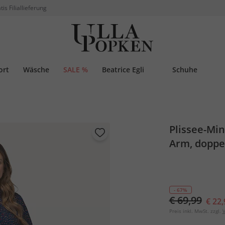
tis Filiallieferung
ort
Wäsche
SALE %
Beatrice Egli
Schuhe
Plissee-Min
Arm, doppe
- 67%
€ 69,99
€ 22,
Preis inkl. MwSt. zzgl.
V