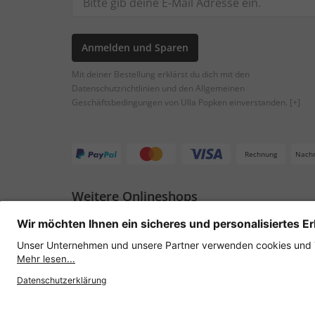
Anmelden und Sparen
Mit deiner Bestellung erklärst du dich mit den
Datenschutzrichtlinien und den Allgemeinen
Geschäftsbedingungen von Ulla Popken einverstanden.
[+]
Rechnung
Nach
Weitere Onlineshops
Österreich
Datenschutz
AGB
Widerruf erklären
Lie