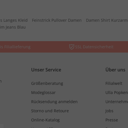
s Langes Kleid
Feinstrick Pullover Damen
Damen Shirt Kurzarm
im Jeans Blau
is Filiallieferung
SSL Datensicherheit
Unser Service
Über uns
n
Größenberatung
Filialwelt
Modeglossar
Ulla Popken
Rücksendung anmelden
Unternehm
Storno und Retoure
Jobs
Online-Katalog
Presse