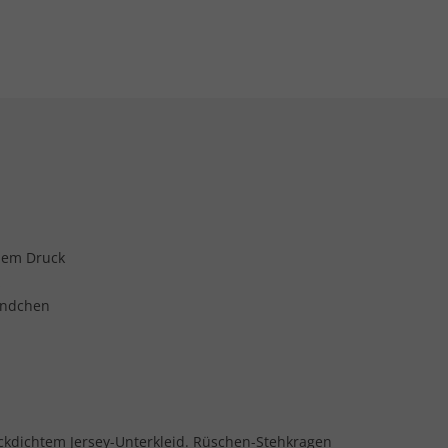
hem Druck
z
ündchen
ckdichtem Jersey-Unterkleid. Rüschen-Stehkragen