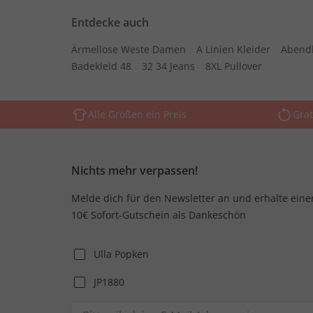
Entdecke auch
Ärmellose Weste Damen
A Linien Kleider
Abend
Badekleid 48
32 34 Jeans
8XL Pullover
Alle Größen ein Preis
Grat
Nichts mehr verpassen!
Melde dich für den Newsletter an und erhalte eine
10€ Sofort-Gutschein als Dankeschön
Ulla Popken
JP1880