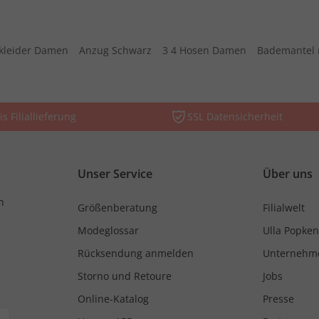
kleider Damen
Anzug Schwarz
3 4 Hosen Damen
Bademantel 
is Filiallieferung
SSL Datensicherheit
Unser Service
Über uns
n
Größenberatung
Filialwelt
Modeglossar
Ulla Popken
Rücksendung anmelden
Unternehm
Storno und Retoure
Jobs
Online-Katalog
Presse