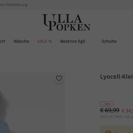
tis Filiallieferung
ort
Wäsche
SALE %
Beatrice Egli
Schuhe
Lyocell-Kle
- 50%
€ 69,99
€ 34,
Preis inkl. MwSt. zzgl.
V