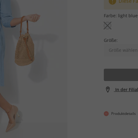
Diese Fa
Farbe:
light blue
Größe:
Größe wählen
In der Fili
Produktdetails