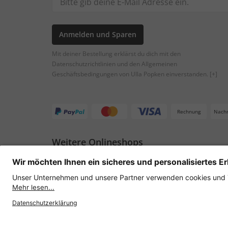
Anmelden und Sparen
Mit deiner Bestellung erklärst du dich mit den
Datenschutzrichtlinien und den Allgemeinen
Geschäftsbedingungen von Ulla Popken einverstanden.
[+]
Rechnung
Nach
Weitere Onlineshops
Österreich
Datenschutz
AGB
Widerruf erklären
Lie