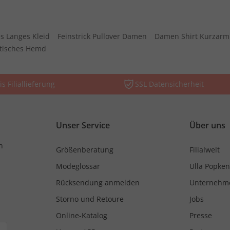
s Langes Kleid
Feinstrick Pullover Damen
Damen Shirt Kurzarm
stisches Hemd
is Filiallieferung
SSL Datensicherheit
Unser Service
Über uns
n
Größenberatung
Filialwelt
Modeglossar
Ulla Popken
Rücksendung anmelden
Unternehm
Storno und Retoure
Jobs
Online-Katalog
Presse