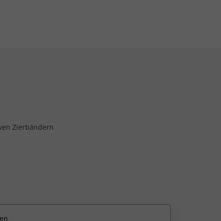
iven Zierbändern
een