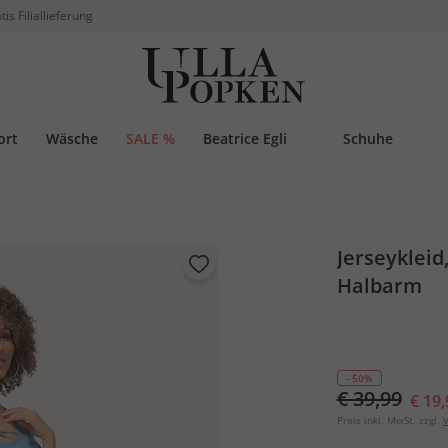
tis Filiallieferung
ort
Wäsche
SALE %
Beatrice Egli
Schuhe
Jerseykleid
Halbarm
- 50%
€ 39,99
€ 19,
Preis inkl. MwSt. zzgl.
V