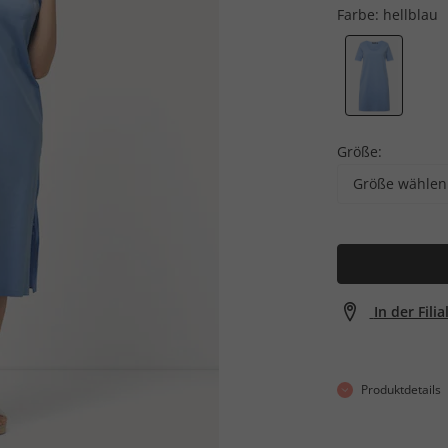
Farbe:
hellblau
Größe:
Größe wählen
In der Fili
Produktdetails