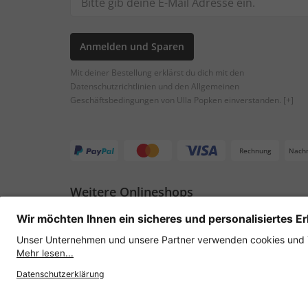
Anmelden und Sparen
Mit deiner Bestellung erklärst du dich mit den
Datenschutzrichtlinien und den Allgemeinen
Geschäftsbedingungen von Ulla Popken einverstanden.
[+]
Rechnung
Nach
Weitere Onlineshops
Österreich
Datenschutz
AGB
Widerruf erklären
Lie