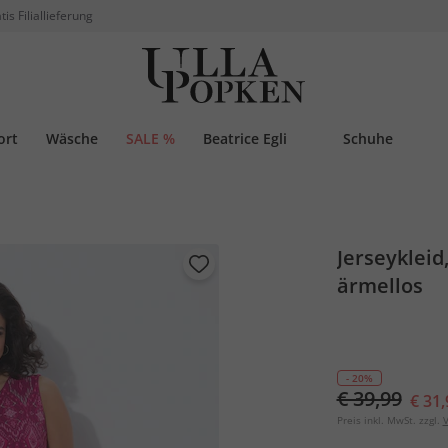
tis Filiallieferung
ort
Wäsche
SALE %
Beatrice Egli
Schuhe
Jerseykleid
ärmellos
- 20%
€ 39,99
€ 31,
Preis inkl. MwSt. zzgl.
V