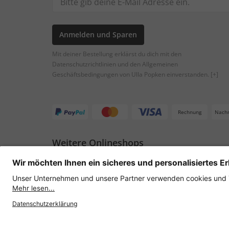
Anmelden und Sparen
Mit deiner Bestellung erklärst du dich mit den
Datenschutzrichtlinien und den Allgemeinen
Geschäftsbedingungen von Ulla Popken einverstanden.
[+]
Rechnung
Nach
Weitere Onlineshops
Österreich
Datenschutz
AGB
Widerruf erklären
Lie