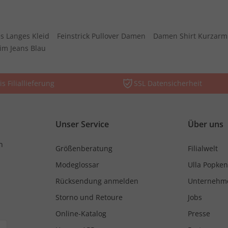
s Langes Kleid
Feinstrick Pullover Damen
Damen Shirt Kurzarm
im Jeans Blau
is Filiallieferung
SSL Datensicherheit
Unser Service
Über uns
n
Größenberatung
Filialwelt
Modeglossar
Ulla Popken
Rücksendung anmelden
Unternehm
Storno und Retoure
Jobs
Online-Katalog
Presse