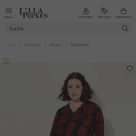
Anmelden
Aktionen
Warenkorb
Menü
Zurück
|
Startseite
|
Kleider
|
Midikleider
Sale