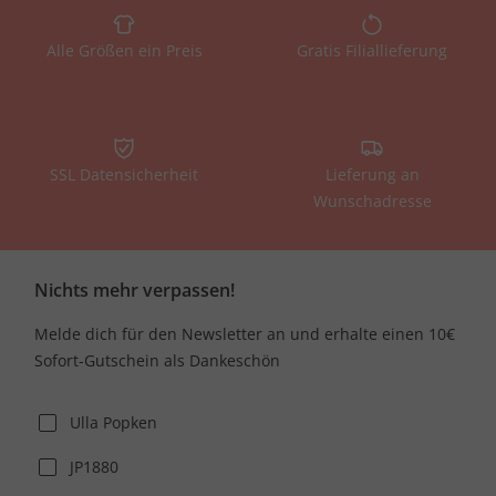
Alle Größen ein Preis
Gratis Filiallieferung
SSL Datensicherheit
Lieferung an
Wunschadresse
Nichts mehr verpassen!
Melde dich für den Newsletter an und erhalte einen 10€
Sofort-Gutschein als Dankeschön
Ulla Popken
JP1880