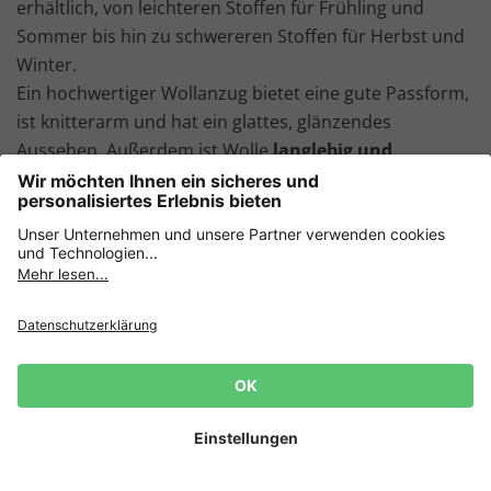
erhältlich, von leichteren Stoffen für Frühling und
Sommer bis hin zu schwereren Stoffen für Herbst und
Winter.
Ein hochwertiger Wollanzug bietet eine gute Passform,
ist knitterarm und hat ein glattes, glänzendes
Aussehen. Außerdem ist Wolle
langlebig und
strapazierfähig
, so dass ein gut gepflegter Wollanzug
viele Jahre halten kann. Unterstützt durch unsere
FLEXNAMIC®
Stoffqualität findest du online eine
große Auswahl an Anzügen aus diesem Allrounder
unter den Stoffen.
Herren Anzüge aus Leinen -
Luftzirkulation für heiße Tage