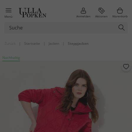
Anmelden
Aktionen
Warenkorb
Menü
Zurück
|
Startseite
|
Jacken
|
Steppjacken
Nachhaltig