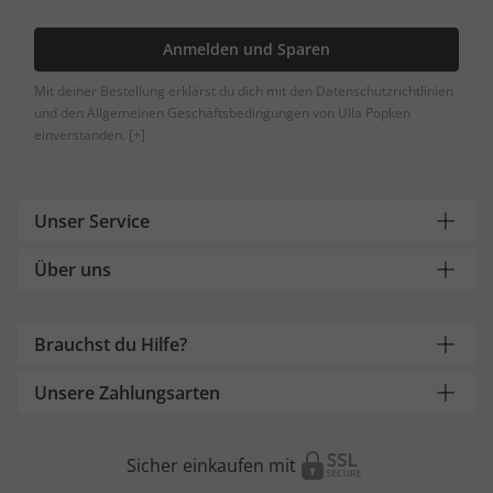
Anmelden und Sparen
Mit deiner Bestellung erklärst du dich mit den Datenschutzrichtlinien
und den Allgemeinen Geschäftsbedingungen von Ulla Popken
einverstanden.
[+]
Unser Service
Über uns
Brauchst du Hilfe?
Unsere Zahlungsarten
Sicher einkaufen mit