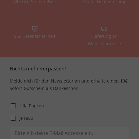
Alle Größen ein Preis
Gratis Filiallieferung
SSL Datensicherheit
Lieferung an
Wunschadresse
Nichts mehr verpassen!
Melde dich für den Newsletter an und erhalte einen 10€
Sofort-Gutschein als Dankeschön
Ulla Popken
JP1880