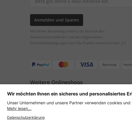
Anmelden und Sparen
Mit deiner Bestellung erklärst du dich mit den
Datenschutzrichtlinien und den Allgemeinen
Geschäftsbedingungen von Ulla Popken einverstanden.
[+]
Rechnung
Nach
Weitere Onlineshops
Österreich
Datenschutz
AGB
Widerruf erklären
Lie