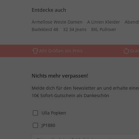
Entdecke auch
Ärmellose Weste Damen
A Linien Kleider
Abend
Badekleid 48
32 34 Jeans
8XL Pullover
Alle Größen ein Preis
Grat
Nichts mehr verpassen!
Melde dich für den Newsletter an und erhalte eine
10€ Sofort-Gutschein als Dankeschön
Ulla Popken
JP1880