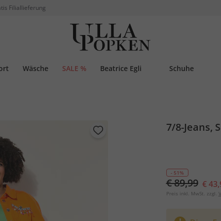
tis Filiallieferung
ort
Wäsche
SALE %
Beatrice Egli
Schuhe
7/8-Jeans, 
- 51%
€ 89,99
€ 43,
Preis inkl. MwSt. zzgl.
V