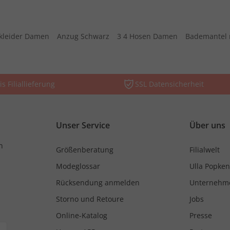
kleider Damen
Anzug Schwarz
3 4 Hosen Damen
Bademantel 
is Filiallieferung
SSL Datensicherheit
Unser Service
Über uns
n
Größenberatung
Filialwelt
Modeglossar
Ulla Popken
Rücksendung anmelden
Unternehm
Storno und Retoure
Jobs
Online-Katalog
Presse