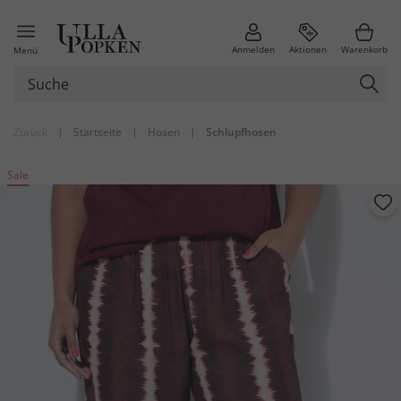
Anmelden
Aktionen
Warenkorb
Menü
Zurück
|
Startseite
|
Hosen
|
Schlupfhosen
Sale