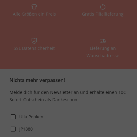
Alle Größen ein Preis
Gratis Filiallieferung
SSL Datensicherheit
Lieferung an
Wunschadresse
Nichts mehr verpassen!
Melde dich für den Newsletter an und erhalte einen 10€
Sofort-Gutschein als Dankeschön
Ulla Popken
JP1880