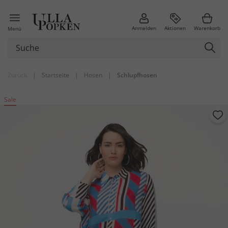
Anmelden
Aktionen
Warenkorb
Menü
Zurück
|
Startseite
|
Hosen
|
Schlupfhosen
Sale