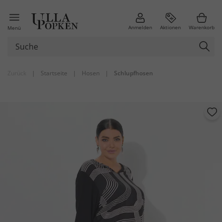
Anmelden
Aktionen
Warenkorb
Menü
Zurück
|
Startseite
|
Hosen
|
Schlupfhosen