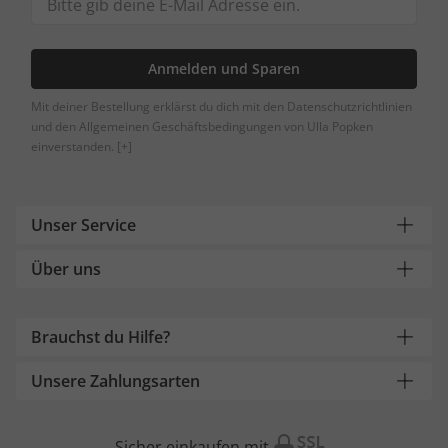
Anmelden und Sparen
Mit deiner Bestellung erklärst du dich mit den Datenschutzrichtlinien
und den Allgemeinen Geschäftsbedingungen von Ulla Popken
einverstanden.
[+]
Unser Service
Über uns
Brauchst du Hilfe?
Unsere Zahlungsarten
Sicher einkaufen mit