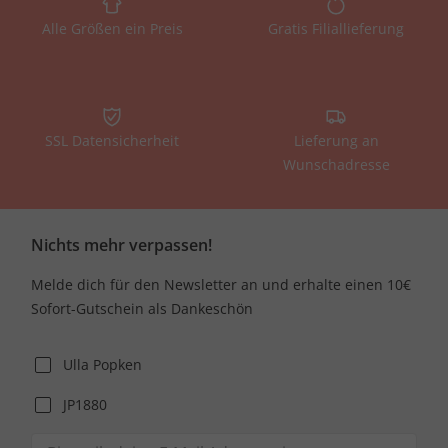
Alle Größen ein Preis
Gratis Filiallieferung
SSL Datensicherheit
Lieferung an
Wunschadresse
Nichts mehr verpassen!
Melde dich für den Newsletter an und erhalte einen 10€
Sofort-Gutschein als Dankeschön
Ulla Popken
JP1880