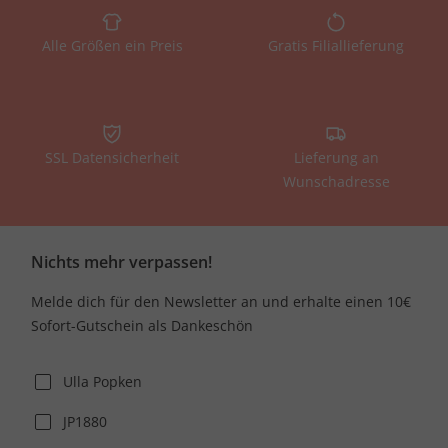
Alle Größen ein Preis
Gratis Filiallieferung
SSL Datensicherheit
Lieferung an
Wunschadresse
Nichts mehr verpassen!
Melde dich für den Newsletter an und erhalte einen 10€
Sofort-Gutschein als Dankeschön
Ulla Popken
JP1880