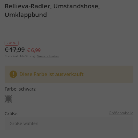
Bellieva-Radler, Umstandshose,
Umklappbund
- 61%
€ 17,99
€ 6,99
Preis inkl. MwSt. zzgl.
Versandkosten
Diese Farbe ist ausverkauft
Farbe:
schwarz
Größentabelle
Größe:
Größe wählen