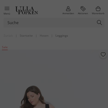
Anmelden
Aktionen
Warenkorb
Menü
Zurück
|
Startseite
|
Hosen
|
Leggings
Sale