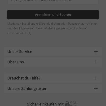
Anmelden und Sparen
Mit deiner Bestellung erklärst du dich mit den Datenschutzrichtlinien
und den Allgemeinen Geschäftsbedingungen von Ulla Popken
einverstanden.
[+]
Unser Service
Über uns
Brauchst du Hilfe?
Unsere Zahlungsarten
Sicher einkaufen mit