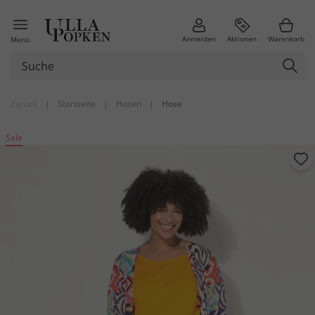
Anmelden
Aktionen
Warenkorb
Menü
Zurück
|
Startseite
|
Hosen
|
Hose
Sale