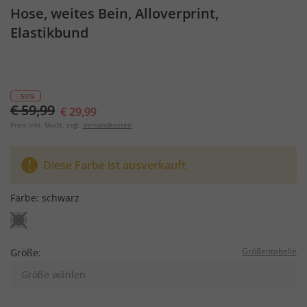
Hose, weites Bein, Alloverprint,
Elastikbund
- 50%
€ 59,99
€ 29,99
Preis inkl. MwSt. zzgl.
Versandkosten
Diese Farbe ist ausverkauft
Farbe:
schwarz
Größentabelle
Größe:
Größe wählen