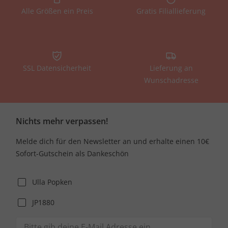
Alle Größen ein Preis
Gratis Filiallieferung
SSL Datensicherheit
Lieferung an
Wunschadresse
Nichts mehr verpassen!
Melde dich für den Newsletter an und erhalte einen 10€
Sofort-Gutschein als Dankeschön
Ulla Popken
JP1880