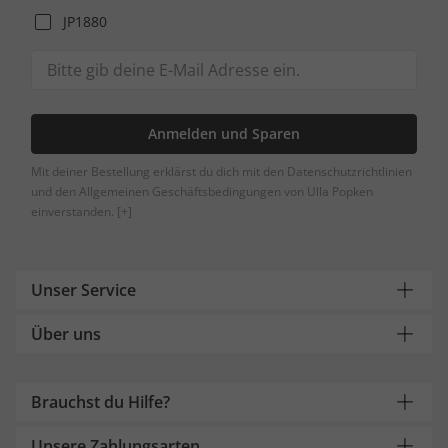
JP1880
Anmelden und Sparen
Mit deiner Bestellung erklärst du dich mit den Datenschutzrichtlinien
und den Allgemeinen Geschäftsbedingungen von Ulla Popken
einverstanden.
[+]
Unser Service
Über uns
Brauchst du Hilfe?
Unsere Zahlungsarten