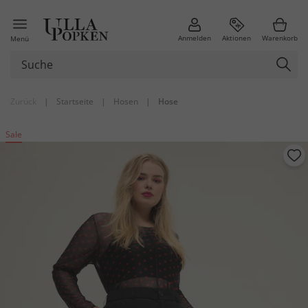
Anmelden
Aktionen
Warenkorb
Menü
Zurück
|
Startseite
|
Hosen
|
Hose
Sale