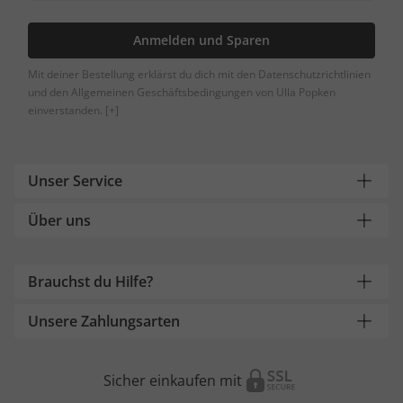
Anmelden und Sparen
Mit deiner Bestellung erklärst du dich mit den Datenschutzrichtlinien
und den Allgemeinen Geschäftsbedingungen von Ulla Popken
einverstanden.
[+]
Unser Service
Über uns
Brauchst du Hilfe?
Unsere Zahlungsarten
Sicher einkaufen mit