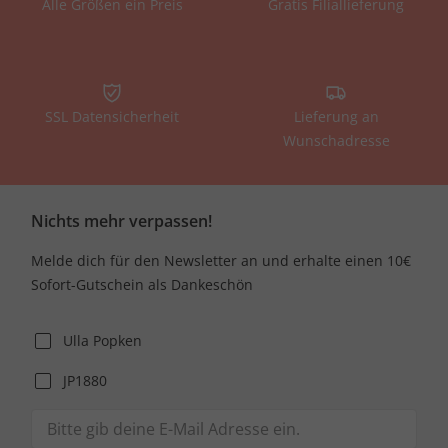
Alle Größen ein Preis
Gratis Filiallieferung
SSL Datensicherheit
Lieferung an
Wunschadresse
Nichts mehr verpassen!
Melde dich für den Newsletter an und erhalte einen 10€
Sofort-Gutschein als Dankeschön
Ulla Popken
JP1880